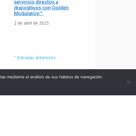
servicios directos a
dispositivos con Golden
Modulation™.
2 de abril de 2025
" Entradas anteriores
ias mediante el análisis de sus hábitos de navegación.
Español
MÁS 🇫🇷
PÓNGASE EN
CONTACTO CON
Menciones legales