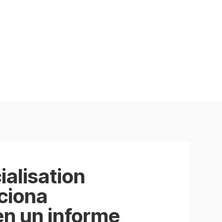
alisation
ciona
n un informe