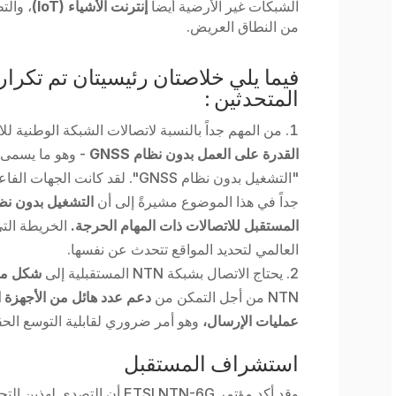
الشبكات غير الأرضية أيضاً
إنترنت الأشياء (IoT)
، والت
من النطاق العريض.
فيما يلي خلاصتان رئيسيتان تم تكرار
المتحدثين :
من المهم جداً بالنسبة لاتصالات الشبكة الوطنية لل
القدرة على العمل بدون نظام GNSS
"التشغيل بدون نظام GNSS". لقد كا
جداً في هذا الموضوع مشيرةً إلى أن
المستقبل للاتصالات ذات المهام الحرجة.
الخريطة الت
العالمي لتحديد المواقع تتحدث عن نفسها.
يحتاج الاتصال بشبكة NTN المستقبلية إلى
شكل مو
NTN من أجل التمكن من
دعم عدد هائل من الأجهزة 
عمليات الإرسال،
وهو أمر ضروري لقابلية التوسع الحق
استشراف المستقبل
وقد أكد مؤتمر ETSI NTN-6G أن التصدي لهذين التحديين -