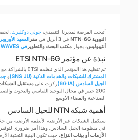
أتيحت الفرصة لمديرنا التنفيذي،
جولي دوكليرك،
لحضو
النووية NTN-6G
في 3 أبريل في
مقر
المعهد الأوروبي
أنتيبوليس،
بجوار
مكتب البحث والتطوير
في TERNWAVES
نبذة عن مؤتمر ETSI NTN-6G
تم تنظيم هذا المؤتمر الذي تنظمه ETSI بالشراكة مع
و
المشترك للشبكات والخدمات الذكية (SNS JU)
و
جمع
الجيل السادس (6G IA)
ركزت على
مستقبل الشبكات غير
200 خبير في مجال التوحيد القياسي والبحوث والص
الصناعية والفضاء الأوسع.
أهمية شبكة NTN للجيل السادس
ستكمل الشبكات غير الأرضية الأنظمة الأرضية من خل
في منظومة الجيل السادس. وهذا أمر ضروري لتوفير
الأزمات أو بيئات النزاع،
حيث تكون البنية التحتية الأ